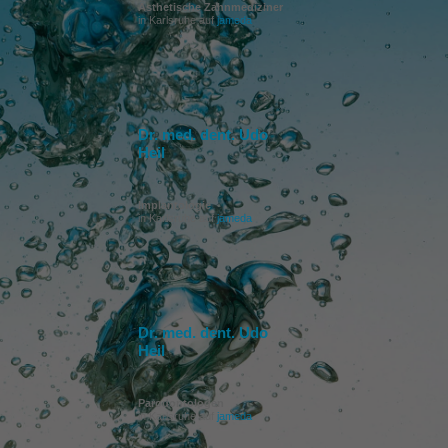
Ästhetische Zahnmediziner
in Karlsruhe auf
jameda
Dr. med. dent. Udo
Heil
Implantologie
in Karlsruhe auf
jameda
Dr. med. dent. Udo
Heil
Parodontologen
in Karlsruhe auf
jameda