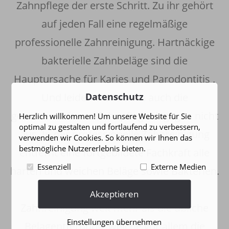
Zahnpflege der erste Schritt. Zu ihr gehört
auf jeden Fall eine regelmäßige
professionelle Zahnreinigung. Hartnäckige
bakterielle Zahnbeläge sind die
Hauptursache für Karies und Parodontitis .
Datenschutz
Und leider reicht auch auch die
gewissenhafteste Zahnpflege dagegen nicht
Herzlich willkommen! Um unsere Website für Sie
optimal zu gestalten und fortlaufend zu verbessern,
aus. In der professionelle Zahnreinigung
verwenden wir Cookies. So können wir Ihnen das
bestmögliche Nutzererlebnis bieten.
entfernt eine fortgebildete Fachkraft alle
Essenziell
Externe Medien
harten und weichen Beläge sowie Bakterien.
Damit leistet die professionelle
Akzeptieren
Zahnreinigung weit mehr als die übliche
Einstellungen übernehmen
Belagentfernung, welche vor allem die