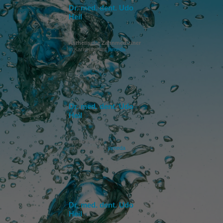
Dr. med. dent. Udo
Heil
Ästhetische Zahnmediziner
in Karlsruhe auf
jameda
Dr. med. dent. Udo
Heil
Implantologie
in Karlsruhe auf
jameda
Dr. med. dent. Udo
Heil