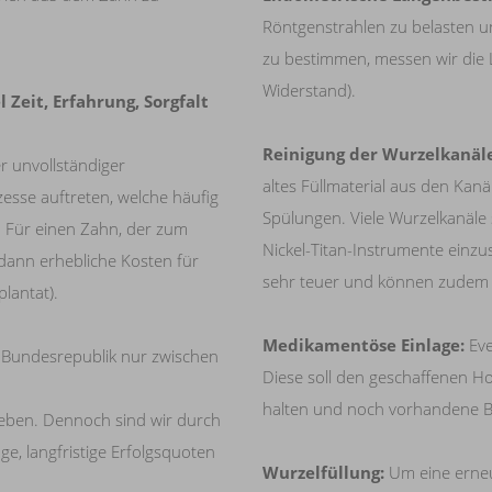
Röntgenstrahlen zu belasten u
zu bestimmen, messen wir die 
Widerstand).
Zeit, Erfahrung, Sorgfalt
Reinigung der Wurzelkanäl
r unvollständiger
altes Füllmaterial aus den Kan
sse auftreten, welche häufig
Spülungen. Viele Wurzelkanäle 
 Für einen Zahn, der zum
Nickel-Titan-Instrumente einzu
 dann erhebliche Kosten für
sehr teuer und können zudem 
lantat).
Medikamentöse Einlage
:
Eve
er Bundesrepublik nur zwischen
Diese soll den geschaffenen H
halten und noch vorhandene B
 geben. Dennoch sind wir durch
, langfristige Erfolgsquoten
Wurzelfüllung
:
Um eine erneu