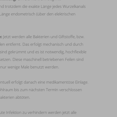
nd trotzdem die exakte Länge jedes Wurzelkanals
Länge endometrisch (über den elektrischen
e
:
Jetzt werden alle Bakterien und Giftstoffe, bzw.
älen entfernt. Das erfolgt mechanisch und durch
sind gekrümmt und es ist notwendig, hochflexible
setzen. Diese maschinell betriebenen Feilen sind
nur wenige Male benutzt werden.
ntuell erfolgt danach eine medikamentöse Einlage.
ohlraum bis zum nächsten Termin verschlossen
akterien abtöten.
te Infektion zu verhindern werden jetzt alle