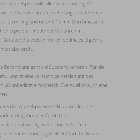
die Wurzelspitze inkl. aller Seitenkanäle gefüllt.
g, weil die Kanalhohlräume sehr lang und dennoch
 ca. 2 cm lang und unter 0,15 mm Durchmesser!)
lich erprobter, moderner Verfahren mit
r Guttapercha erzielen wir ein optimales Ergebnis.
hmen überprüft.
e Behandlung geht viel Substanz verloren. Für die
lfüllung ist eine vollständige Verklebung des
hluß unbedingt erforderlich. Eventuell ist auch eine
gen.
:
Bei der Wurzelspitzenresektion werden die
zündete Umgebung entfernt. Die
mer dann notwendig, wenn eine im Vorfeld
nicht zur Entzündungsfreiheit führt. In diesen