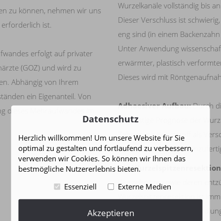
Wurzelkanäle vollständig bis an 
en zu können, nehmen wir uns
Dieser Verschluss ist schwieri
rforderlich ist.
eng sind (in einem Backenzahn
Unter Anwendung wissenschaft
fwandes erfolgt auf privater
erwärmter, plastisch verformte
ärzte (GOZ) und wird zu
Dieses wird mit Röntgenaufna
gen. Abhängig von Ihrem
ständen ein Eigenanteil. Von
Adhaesiver Aufbau:
Durch di
ung dieses Mehraufwandes im
Datenschutz
langfristige Prognose der Wurze
Zahnes mit Kunststoff als Versc
Herzlich willkommen! Um unsere Website für Sie
optimal zu gestalten und fortlaufend zu verbessern,
Krone oder Teilkrone anzuferti
verwenden wir Cookies. So können wir Ihnen das
Die Wurzelspitzenresektion
bestmögliche Nutzererlebnis bieten.
Wurzelspitze sowie deren ent
Essenziell
Externe Medien
Wurzelspitzenresektion ist im
ausgeführte Wurzelbehandlung 
Akzeptieren