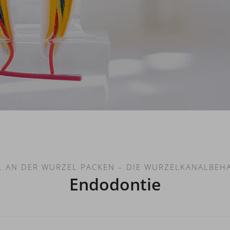
L AN DER WURZEL PACKEN – DIE WURZELKANALBE
Endodontie