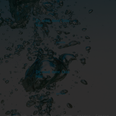
Dr. med. dent. Udo
Heil
Implantologie
in Karlsruhe auf
jameda
Dr. med. dent. Udo
Heil
Parodontologen
in Karlsruhe auf
jameda