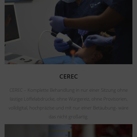
CEREC
CEREC – Komplette Behandlung in nur einer Sitzung ohne
lästige Löffelabdrücke, ohne Würgereiz, ohne Provisorien,
volldigital, hochpräzise und mit nur einer Betäubung- wäre
das nicht großartig.