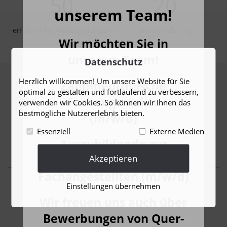
50
20
unserem Team!
erfolgreiche Weiterbildungen
Jahre Erfahrung
Wir möchten Sie in
unserem Team!
Datenschutz
Herzlich willkommen! Um unsere Website für Sie
Zahnmedizinische
optimal zu gestalten und fortlaufend zu verbessern,
Fachangestellte
verwenden wir Cookies. So können wir Ihnen das
bestmögliche Nutzererlebnis bieten.
(m/w/d)
NEUIGKEITEN
Essenziell
Externe Medien
Aus unserer Praxis
Auszubildende zur
Akzeptieren
zahnmedizinischen
Fachangestellten (m/w/d)
Einstellungen übernehmen
Wir freuen uns auch über
Bewerbungen von Quer-