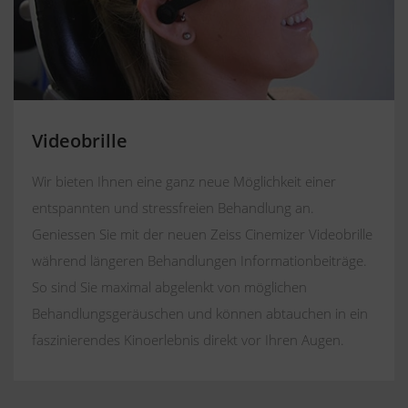
Videobrille
Wir bieten Ihnen eine ganz neue Möglichkeit einer
entspannten und stressfreien Behandlung an.
Geniessen Sie mit der neuen Zeiss Cinemizer Videobrille
während längeren Behandlungen Informationbeiträge.
So sind Sie maximal abgelenkt von möglichen
Behandlungsgeräuschen und können abtauchen in ein
faszinierendes Kinoerlebnis direkt vor Ihren Augen.